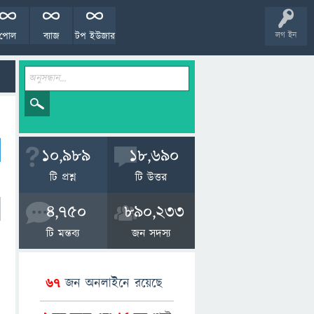
পোল
ব্যাজ
টপ ইউজার
লগ ইন
10,989
18,690
টি প্রশ্ন
টি উত্তর
4,750
890,233
টি মন্তব্য
জন সদস্য
67
জন অনলাইনে রয়েছে