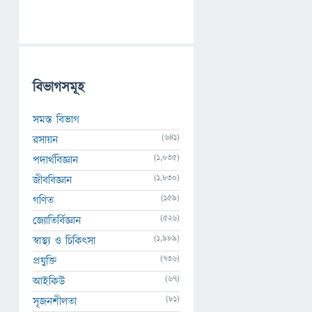
বিভাগসমূহ
সমস্ত বিভাগ
(641)
রসায়ন
(1,035)
পদার্থবিজ্ঞান
(1,830)
জীববিজ্ঞান
(159)
গণিত
(526)
জ্যোতির্বিজ্ঞান
(1,989)
স্বাস্থ্য ও চিকিৎসা
(736)
প্রযুক্তি
(67)
আইকিউ
(81)
সৃজনশীলতা