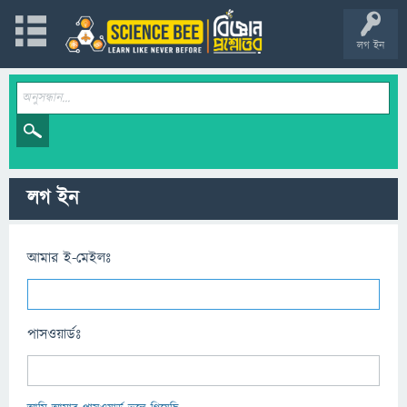
লগ ইন
লগ ইন
আমার ই-মেইলঃ
পাসওয়ার্ডঃ