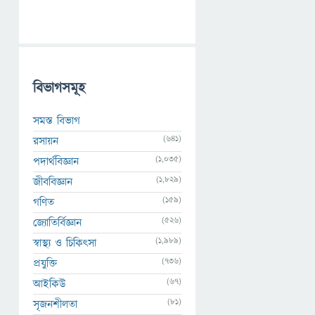
বিভাগসমূহ
সমস্ত বিভাগ
(641)
রসায়ন
(1,035)
পদার্থবিজ্ঞান
(1,829)
জীববিজ্ঞান
(159)
গণিত
(526)
জ্যোতির্বিজ্ঞান
(1,989)
স্বাস্থ্য ও চিকিৎসা
(736)
প্রযুক্তি
(67)
আইকিউ
(81)
সৃজনশীলতা