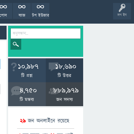
পোল
ব্যাজ
টপ ইউজার
লগ ইন
10,987
18,690
টি প্রশ্ন
টি উত্তর
4,750
889,979
টি মন্তব্য
জন সদস্য
29
জন অনলাইনে রয়েছে