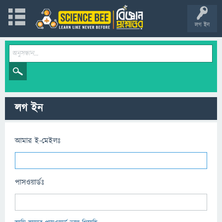
লগ ইন
লগ ইন
আমার ই-মেইলঃ
পাসওয়ার্ডঃ