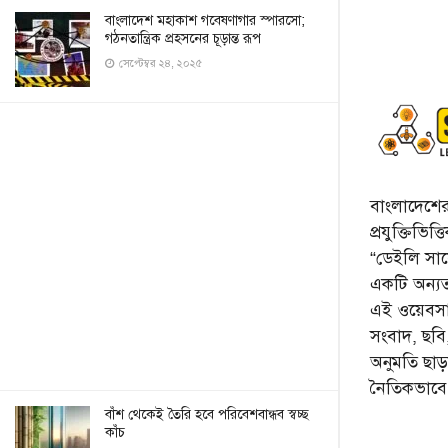
বাংলাদেশ মহাকাশ গবেষণাগার স্পারসো;
গঠনতান্ত্রিক প্রহসনের চূড়ান্ত রূপ
সেপ্টেম্বর ২৪, ২০২৫
বাংলাদেশের 
প্রযুক্তিভিত
“ডেইলি সায়ে
একটি অন্যতম
এই ওয়েবসা
সংবাদ, ছব
অনুমতি ছা
নৈতিকভাব
বাঁশ থেকেই তৈরি হবে পরিবেশবান্ধব স্বচ্ছ
কাঁচ