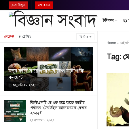
ব্লগে লিখুন
প্রশ্ন করুন
টপিকস
২১
লেটেস্ট
ট্রেন্ডিং
ফিল্টার
Home
»
মেইনস্ট
Tag:
মে
নতুন বছরে সায়েন্স বি’র সায়েন্স ফটোগ্রাফি
কনটেস্ট
জানুয়ারি ২৮, ২০২৬
বিইউএফটি তে শুরু হতে যাচ্ছে জাতীয়
পর্যায়ের ‘টেক্সটাইল ম্যানেজমেন্ট ফেয়ার
২০২৫!’
নভেম্বর ৮, ২০২৫