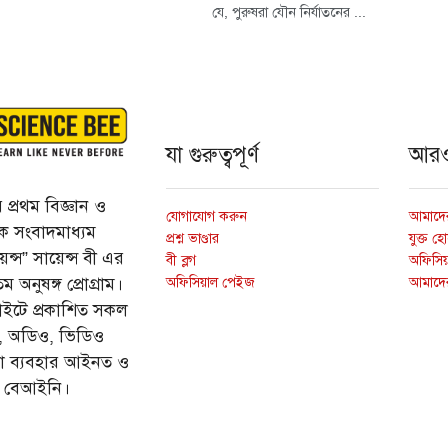
যে, পুরুষরা যৌন নির্যাতনের ...
যা গুরুত্বপূর্ণ
আর
প্রথম বিজ্ঞান ও
যোগাযোগ করুন
আমাদের
্তিক সংবাদমাধ্যম
প্রশ্ন ভাণ্ডার
যুক্ত হ
ন্স” সায়েন্স বী এর
বী ব্লগ
অফিসিয়া
অফিসিয়াল পেইজ
আমাদে
 অনুষঙ্গ প্রোগ্রাম।
ইটে প্রকাশিত সকল
ি, অডিও, ভিডিও
ড়া ব্যবহার আইনত ও
ে বেআইনি।