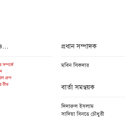
ও…
প্রধান সম্পাদক
 সম্পর্কে
মবিন সিকদার
োন
ল গ্রুপ
র টীম
বার্তা সমন্বয়ক
দিদারুল ইসলাম
সাদিয়া বিনতে চৌধুরী