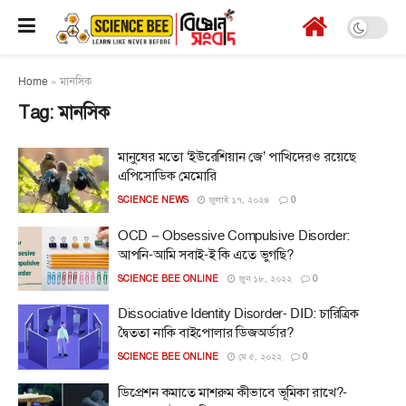
Home
»
মানসিক
Tag:
মানসিক
মানুষের মতো ‘ইউরেশিয়ান জে’ পাখিদেরও রয়েছে
এপিসোডিক মেমোরি
SCIENCE NEWS
জুলাই ১৭, ২০২৪
0
OCD – Obsessive Compulsive Disorder:
আপনি-আমি সবাই-ই কি এতে ভুগছি?
SCIENCE BEE ONLINE
জুন ১৮, ২০২২
0
Dissociative Identity Disorder- DID: চারিত্রিক
দ্বৈততা নাকি বাইপোলার ডিজঅর্ডার?
SCIENCE BEE ONLINE
মে ৫, ২০২২
0
ডিপ্রেশন কমাতে মাশরুম কীভাবে ভূমিকা রাখে?-