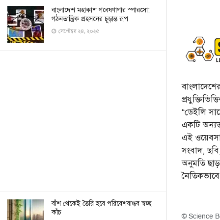
বাংলাদেশ মহাকাশ গবেষণাগার স্পারসো;
গঠনতান্ত্রিক প্রহসনের চূড়ান্ত রূপ
সেপ্টেম্বর ২৪, ২০২৫
বাংলাদেশের 
প্রযুক্তিভিত
“ডেইলি সায়ে
একটি অন্যতম
এই ওয়েবসা
সংবাদ, ছব
অনুমতি ছা
নৈতিকভাব
বাঁশ থেকেই তৈরি হবে পরিবেশবান্ধব স্বচ্ছ
কাঁচ
© Science B