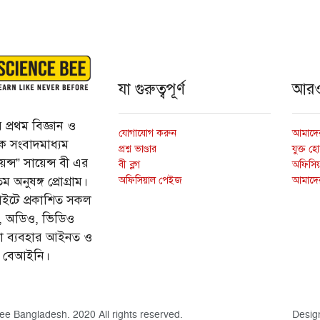
যা গুরুত্বপূর্ণ
আর
প্রথম বিজ্ঞান ও
যোগাযোগ করুন
আমাদের
্তিক সংবাদমাধ্যম
প্রশ্ন ভাণ্ডার
যুক্ত হ
ন্স” সায়েন্স বী এর
বী ব্লগ
অফিসিয়া
অফিসিয়াল পেইজ
আমাদে
 অনুষঙ্গ প্রোগ্রাম।
ইটে প্রকাশিত সকল
ি, অডিও, ভিডিও
ড়া ব্যবহার আইনত ও
ে বেআইনি।
ee Bangladesh. 2020 All rights reserved.
Desig