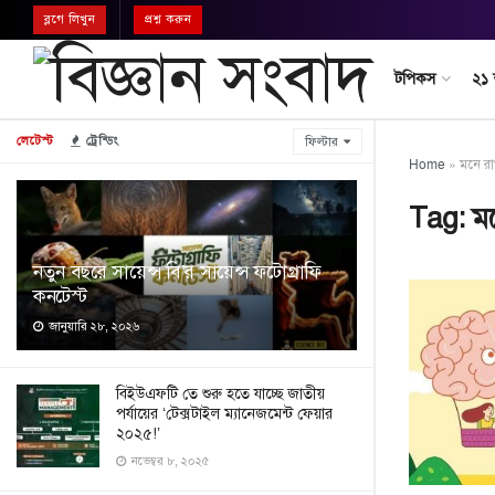
ব্লগে লিখুন
প্রশ্ন করুন
টপিকস
২১
লেটেস্ট
ট্রেন্ডিং
ফিল্টার
Home
»
মনে রা
Tag:
মন
নতুন বছরে সায়েন্স বি’র সায়েন্স ফটোগ্রাফি
কনটেস্ট
জানুয়ারি ২৮, ২০২৬
বিইউএফটি তে শুরু হতে যাচ্ছে জাতীয়
পর্যায়ের ‘টেক্সটাইল ম্যানেজমেন্ট ফেয়ার
২০২৫!’
নভেম্বর ৮, ২০২৫