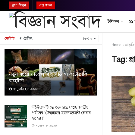
ব্লগে লিখুন
প্রশ্ন করুন
টপিকস
২১
লেটেস্ট
ট্রেন্ডিং
ফিল্টার
Home
»
প্রাকৃত
Tag:
প্
নতুন বছরে সায়েন্স বি’র সায়েন্স ফটোগ্রাফি
কনটেস্ট
জানুয়ারি ২৮, ২০২৬
বিইউএফটি তে শুরু হতে যাচ্ছে জাতীয়
পর্যায়ের ‘টেক্সটাইল ম্যানেজমেন্ট ফেয়ার
২০২৫!’
নভেম্বর ৮, ২০২৫