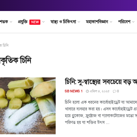
 শতক
প্রযুক্তি
স্বাস্থ্য ও চিকিৎসা
মহাকাশবিজ্ঞান
পরিবেশ
NEW
িক চিনি
রাকৃতিক চিনি
চিনি: সু-স্বাস্থ্যের সবচেয়ে বড় অ
এপ্রিল ৪, ২০২৫
SB NEWS 1
0
চিনি হলো এক ধরনের কার্বোহাইড্রেট যা আমাদে
খাবারে ব্যবহার করা হয়। এসব কার্বোহাইড্রেট 
হয়ে গ্লুকোজ, ফ্রুক্টোজ বা গ্যালাকটোজের মতো স
পরিণত হয় যা শক্তির উৎস ...