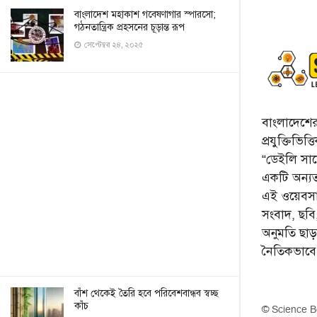
বাংলাদেশ মহাকাশ গবেষণাগার স্পারসো;
গঠনতান্ত্রিক প্রহসনের চূড়ান্ত রূপ
সেপ্টেম্বর ২৪, ২০২৫
বাংলাদেশের 
প্রযুক্তিভিত
“ডেইলি সায়ে
একটি অন্যতম
এই ওয়েবসা
সংবাদ, ছব
অনুমতি ছা
নৈতিকভাব
বাঁশ থেকেই তৈরি হবে পরিবেশবান্ধব স্বচ্ছ
কাঁচ
© Science B