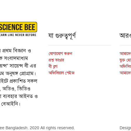
যা গুরুত্বপূর্ণ
আর
প্রথম বিজ্ঞান ও
যোগাযোগ করুন
আমাদের
্তিক সংবাদমাধ্যম
প্রশ্ন ভাণ্ডার
যুক্ত হ
ন্স” সায়েন্স বী এর
বী ব্লগ
অফিসিয়া
অফিসিয়াল পেইজ
আমাদে
 অনুষঙ্গ প্রোগ্রাম।
ইটে প্রকাশিত সকল
ি, অডিও, ভিডিও
ড়া ব্যবহার আইনত ও
ে বেআইনি।
ee Bangladesh. 2020 All rights reserved.
Desig