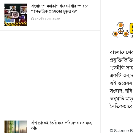
বাংলাদেশ মহাকাশ গবেষণাগার স্পারসো;
গঠনতান্ত্রিক প্রহসনের চূড়ান্ত রূপ
সেপ্টেম্বর ২৪, ২০২৫
বাংলাদেশের 
প্রযুক্তিভিত
“ডেইলি সায়ে
একটি অন্যতম
এই ওয়েবসা
সংবাদ, ছব
অনুমতি ছা
নৈতিকভাব
বাঁশ থেকেই তৈরি হবে পরিবেশবান্ধব স্বচ্ছ
কাঁচ
© Science B