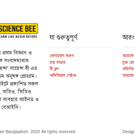
যা গুরুত্বপূর্ণ
আর
প্রথম বিজ্ঞান ও
যোগাযোগ করুন
আমাদের
্তিক সংবাদমাধ্যম
প্রশ্ন ভাণ্ডার
যুক্ত হ
ন্স” সায়েন্স বী এর
বী ব্লগ
অফিসিয়া
অফিসিয়াল পেইজ
আমাদে
 অনুষঙ্গ প্রোগ্রাম।
ইটে প্রকাশিত সকল
ি, অডিও, ভিডিও
ড়া ব্যবহার আইনত ও
ে বেআইনি।
ee Bangladesh. 2020 All rights reserved.
Desig