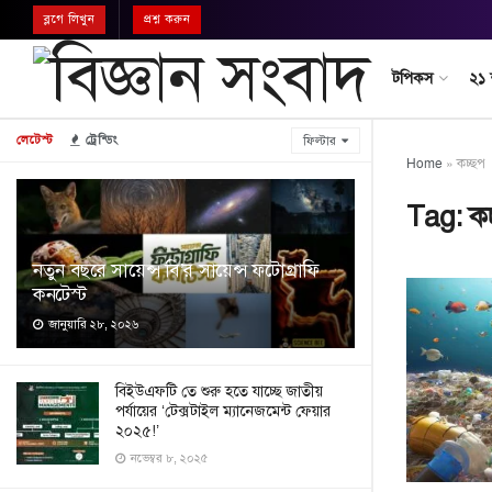
ব্লগে লিখুন
প্রশ্ন করুন
টপিকস
২১
লেটেস্ট
ট্রেন্ডিং
ফিল্টার
Home
»
কচ্ছপ
Tag:
ক
নতুন বছরে সায়েন্স বি’র সায়েন্স ফটোগ্রাফি
কনটেস্ট
জানুয়ারি ২৮, ২০২৬
বিইউএফটি তে শুরু হতে যাচ্ছে জাতীয়
পর্যায়ের ‘টেক্সটাইল ম্যানেজমেন্ট ফেয়ার
২০২৫!’
নভেম্বর ৮, ২০২৫