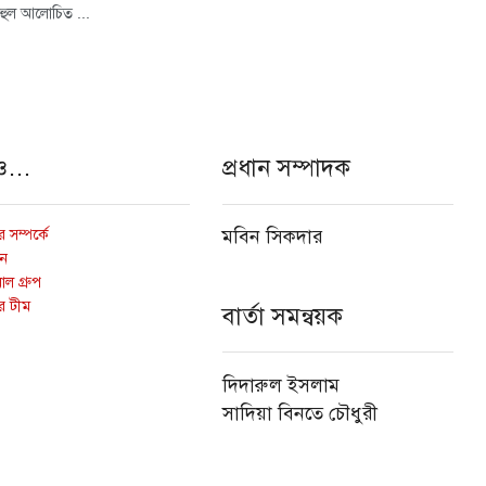
 বহুল আলোচিত ...
ও…
প্রধান সম্পাদক
 সম্পর্কে
মবিন সিকদার
োন
ল গ্রুপ
র টীম
বার্তা সমন্বয়ক
দিদারুল ইসলাম
সাদিয়া বিনতে চৌধুরী