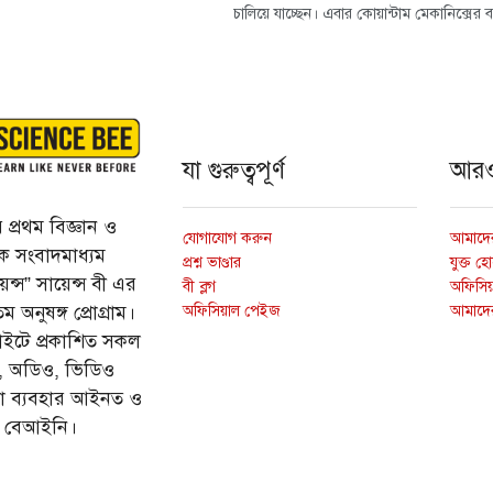
চালিয়ে যাচ্ছেন। এবার কোয়ান্টাম মেকানিক্সের
যা গুরুত্বপূর্ণ
আর
প্রথম বিজ্ঞান ও
যোগাযোগ করুন
আমাদের
্তিক সংবাদমাধ্যম
প্রশ্ন ভাণ্ডার
যুক্ত হ
ন্স” সায়েন্স বী এর
বী ব্লগ
অফিসিয়া
অফিসিয়াল পেইজ
আমাদে
 অনুষঙ্গ প্রোগ্রাম।
ইটে প্রকাশিত সকল
ি, অডিও, ভিডিও
ড়া ব্যবহার আইনত ও
ে বেআইনি।