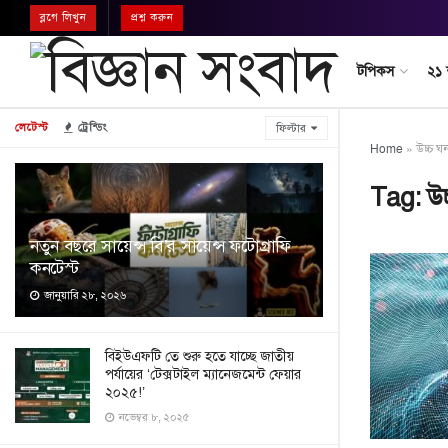
ব্লগে লিখুন
প্রশ্ন করুন
টপিকস
২১
লেটেস্ট
ট্রেন্ডিং
ফিল্টার
Home
»
উচ্চ ঘন
Tag:
উচ
নতুন বছরে সায়েন্স বি’র সায়েন্স ফটোগ্রাফি
কনটেস্ট
জানুয়ারি ২৮, ২০২৬
বিইউএফটি তে শুরু হতে যাচ্ছে জাতীয়
পর্যায়ের ‘টেক্সটাইল ম্যানেজমেন্ট ফেয়ার
২০২৫!’
নভেম্বর ৮, ২০২৫