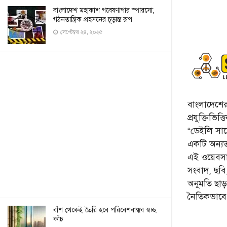
বাংলাদেশ মহাকাশ গবেষণাগার স্পারসো;
গঠনতান্ত্রিক প্রহসনের চূড়ান্ত রূপ
সেপ্টেম্বর ২৪, ২০২৫
বাংলাদেশের 
প্রযুক্তিভিত
“ডেইলি সায়ে
একটি অন্যতম
এই ওয়েবসা
সংবাদ, ছব
অনুমতি ছা
নৈতিকভাব
বাঁশ থেকেই তৈরি হবে পরিবেশবান্ধব স্বচ্ছ
কাঁচ