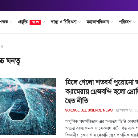
 শতক
প্রযুক্তি
স্বাস্থ্য ও চিকিৎসা
মহাকাশবিজ্ঞান
পরিবেশ
NEW
ত্ব
্চ ঘনত্ব
মিলে গেলো শতবর্ষ পুরোনো ভবি
ক্যামেরায় ফ্রেমবন্দি হলো স্রোড
দ্বৈত নীতি
আগস্ট ২৫, ২
SCIENCE BEE SCIENCE NEWS
আধুনিক পদার্থবিজ্ঞান এর অন্যতম ভিত্তি কোয়ান্ট
অত্যন্ত রহস্যজনক ও চমকপ্রদ বটে। গত এক শত
বিজ্ঞানীরা কোয়ান্টাম মেকানিক্সের প্রাথমিক ধার