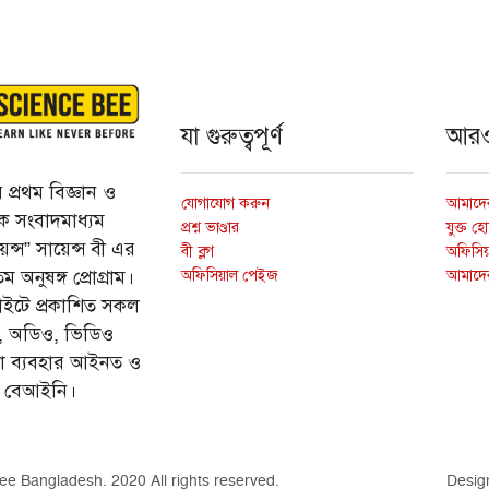
যা গুরুত্বপূর্ণ
আর
প্রথম বিজ্ঞান ও
যোগাযোগ করুন
আমাদের
্তিক সংবাদমাধ্যম
প্রশ্ন ভাণ্ডার
যুক্ত হ
ন্স” সায়েন্স বী এর
বী ব্লগ
অফিসিয়া
অফিসিয়াল পেইজ
আমাদে
 অনুষঙ্গ প্রোগ্রাম।
ইটে প্রকাশিত সকল
ি, অডিও, ভিডিও
ড়া ব্যবহার আইনত ও
ে বেআইনি।
ee Bangladesh. 2020 All rights reserved.
Desig