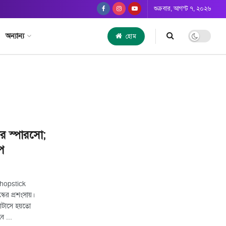
শুক্রবার, আগস্ট ৭, ২০২৬
অন্যান্য
হোম
র স্পারসো;
ূপ
hopstick
র প্রশংসায়।
যাটাসে হয়তো
ে ...