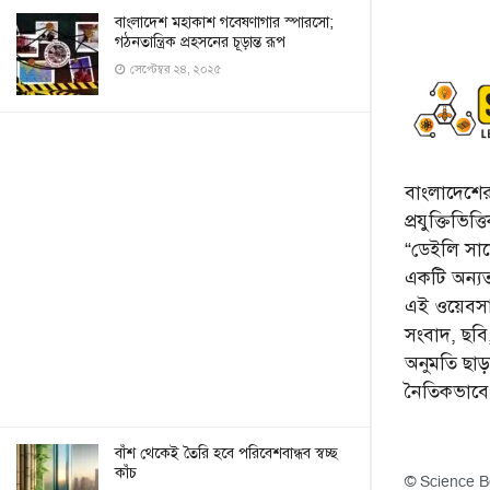
বাংলাদেশ মহাকাশ গবেষণাগার স্পারসো;
গঠনতান্ত্রিক প্রহসনের চূড়ান্ত রূপ
সেপ্টেম্বর ২৪, ২০২৫
বাংলাদেশের 
প্রযুক্তিভিত
“ডেইলি সায়ে
একটি অন্যতম
এই ওয়েবসা
সংবাদ, ছব
অনুমতি ছা
নৈতিকভাব
বাঁশ থেকেই তৈরি হবে পরিবেশবান্ধব স্বচ্ছ
কাঁচ
© Science B