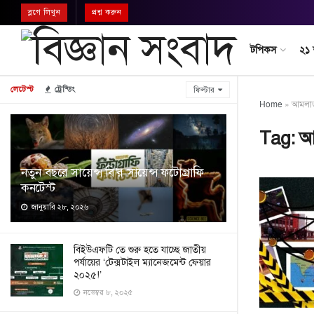
ব্লগে লিখুন
প্রশ্ন করুন
টপিকস
২১
লেটেস্ট
ট্রেন্ডিং
ফিল্টার
Home
»
আমলাতন্
Tag:
আম
নতুন বছরে সায়েন্স বি’র সায়েন্স ফটোগ্রাফি
কনটেস্ট
জানুয়ারি ২৮, ২০২৬
বিইউএফটি তে শুরু হতে যাচ্ছে জাতীয়
পর্যায়ের ‘টেক্সটাইল ম্যানেজমেন্ট ফেয়ার
২০২৫!’
নভেম্বর ৮, ২০২৫