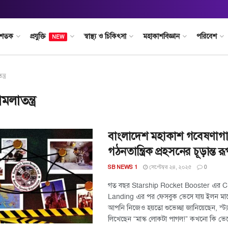
 শতক
প্রযুক্তি
স্বাস্থ্য ও চিকিৎসা
মহাকাশবিজ্ঞান
পরিবেশ
NEW
ত্র
লাতন্ত্র
বাংলাদেশ মহাকাশ গবেষণাগা
গঠনতান্ত্রিক প্রহসনের চূড়ান্ত র
সেপ্টেম্বর ২৪, ২০২৫
SB NEWS 1
0
গত বছর Starship Rocket Booster এর C
Landing এর পর ফেসবুক ভেসে যায় ইলন মাস্কে
আপনি নিজেও হয়তো শুভেচ্ছা জানিয়েছেন, স্ট্
লিখেছেন “মাস্ক লোকটা পাগল!” কখনো কি ভেব